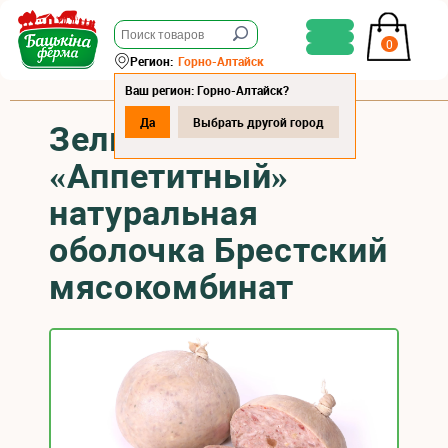
0
Регион:
Горно-Алтайск
Ваш регион: Горно-Алтайск?
Да
Выбрать другой город
Зельц
«Аппетитный»
натуральная
оболочка Брестский
мясокомбинат