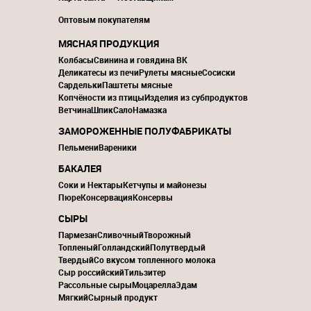
Оптовым покупателям
МЯСНАЯ ПРОДУКЦИЯ
Колбасы
Свинина и говядина ВК
Деликатесы из печи
Рулеты мясные
Сосиски
Сардельки
Паштеты мясные
Копчёности из птицы
Изделия из субпродуктов
Ветчина
Шпик
Сало
Намазка
ЗАМОРОЖЕННЫЕ ПОЛУФАБРИКАТЫ
Пельмени
Вареники
БАКАЛЕЯ
Соки и Нектары
Кетчупы и майонезы
Пюре
Консервация
Консервы
СЫРЫ
Пармезан
Сливочный
Творожный
Топленый
Голландский
Полутвердый
Твердый
Со вкусом топленного молока
Сыр российский
Тильзитер
Рассольные сыры
Моцарелла
Эдам
Мягкий
Сырный продукт