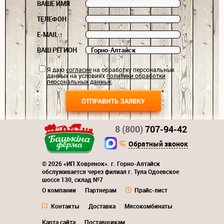
ВАШЕ ИМЯ
ТЕЛЕФОН
E-MAIL
ВАШ РЕГИОН
Я даю
согласие
на обработку персональных
данных на условиях
политики обработки
персональных данных
.
8 (800)
707-94-42
Обратный звонок
© 2026 «ИП Ховренок». г. Горно-Алтайск
обслуживается через филиал г. Тула Одоевское
шоссе 130, склад №7
О компании
Партнерам
Прайс-лист
Контакты
Доставка
Мясокомбинаты
Карта сайта
Поставщикам