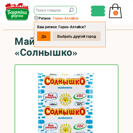
0
Регион:
Горно-Алтайск
Ваш регион: Горно-Алтайск?
Да
Выбрать другой город
Майонез
«Солнышко»