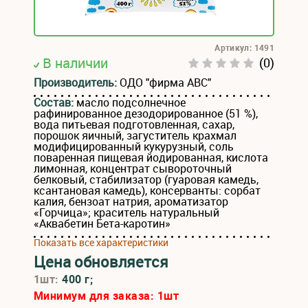
Артикул: 1491
В наличии
(0)
Производитель:
ОДО "фирма АВС"
Состав:
масло подсолнечное
рафинированное дезодорированное (51 %),
вода питьевая подготовленная, сахар,
порошок яичный, загуститель крахмал
модифицированный кукурузный, соль
поваренная пищевая йодированная, кислота
лимонная, концентрат сывороточный
белковый, стабилизатор (гуаровая камедь,
ксантановая камедь), консерванты: сорбат
калия, бензоат натрия, ароматизатор
«Горчица»; краситель натуральный
«Аквабетин Бета-каротин»
Показать все характеристики
Цена обновляется
1шт:
400 г;
Минимум для заказа:
1
шт