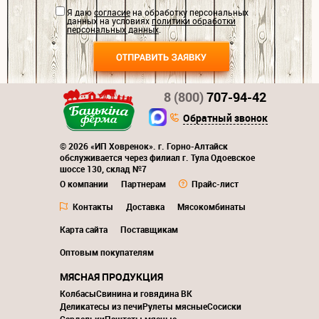
Я даю
согласие
на обработку персональных
данных на условиях
политики обработки
персональных данных
.
8 (800)
707-94-42
Обратный звонок
© 2026 «ИП Ховренок». г. Горно-Алтайск
обслуживается через филиал г. Тула Одоевское
шоссе 130, склад №7
О компании
Партнерам
Прайс-лист
Контакты
Доставка
Мясокомбинаты
Карта сайта
Поставщикам
Оптовым покупателям
МЯСНАЯ ПРОДУКЦИЯ
Колбасы
Свинина и говядина ВК
Деликатесы из печи
Рулеты мясные
Сосиски