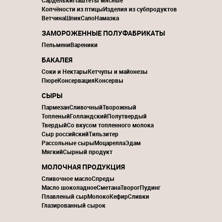
Сардельки
Паштеты мясные
Копчёности из птицы
Изделия из субпродуктов
Ветчина
Шпик
Сало
Намазка
ЗАМОРОЖЕННЫЕ ПОЛУФАБРИКАТЫ
Пельмени
Вареники
БАКАЛЕЯ
Соки и Нектары
Кетчупы и майонезы
Пюре
Консервация
Консервы
СЫРЫ
Пармезан
Сливочный
Творожный
Топленый
Голландский
Полутвердый
Твердый
Со вкусом топленного молока
Сыр российский
Тильзитер
Рассольные сыры
Моцарелла
Эдам
Мягкий
Сырный продукт
МОЛОЧНАЯ ПРОДУКЦИЯ
Сливочное масло
Спреды
Масло шоколадное
Сметана
Творог
Пудинг
Плавленый сыр
Молоко
Кефир
Сливки
Глазированный сырок