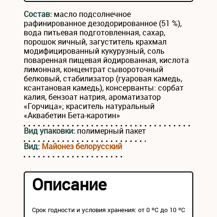
Состав:
масло подсолнечное
рафинированное дезодорированное (51 %),
вода питьевая подготовленная, сахар,
порошок яичный, загуститель крахмал
модифицированный кукурузный, соль
поваренная пищевая йодированная, кислота
лимонная, концентрат сывороточный
белковый, стабилизатор (гуаровая камедь,
ксантановая камедь), консерванты: сорбат
калия, бензоат натрия, ароматизатор
«Горчица»; краситель натуральный
«Аквабетин Бета-каротин»
Вид упаковки:
полимерный пакет
Вид:
Майонез белорусский
Описание
Срок годности и условия хранения: от 0 ºС до 10 ºС