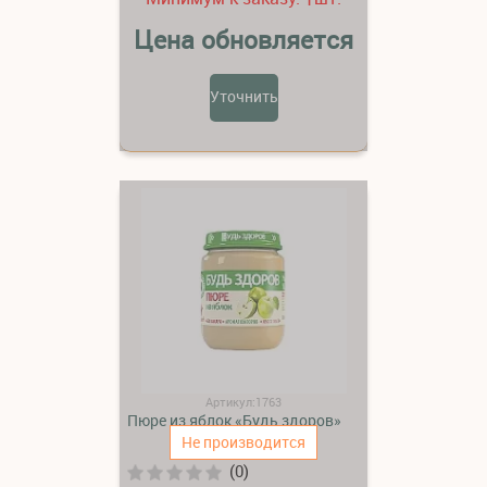
Цена обновляется
Уточнить
Артикул:1763
Пюре из яблок «Будь здоров»
Не производится
(0)