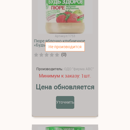
Артикул:1753
Пюре яблочно-клубничное
«Будь здоров»
Не производится
(0)
Производитель:
ОДО "фирма АВС"
Минимум к заказу:
шт.
1
Цена обновляется
Уточнить