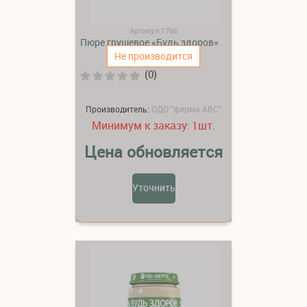
Артикул:1766
Пюре грушевое «Будь здоров»
Не производится
(0)
Производитель:
ОДО "фирма АВС"
Минимум к заказу:
шт.
1
Цена обновляется
Уточнить