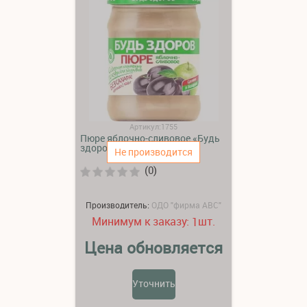
Артикул:1755
Пюре яблочно-сливовое «Будь
здоров»
Не производится
(0)
Производитель:
ОДО "фирма АВС"
Минимум к заказу:
шт.
1
Цена обновляется
Уточнить