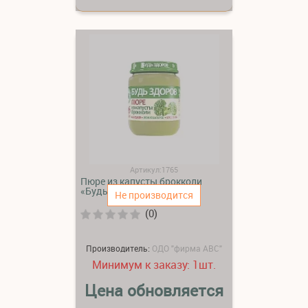
Артикул:1765
Пюре из капусты брокколи
«Будь здоров»
Не производится
(0)
Производитель:
ОДО "фирма АВС"
Минимум к заказу:
шт.
1
Цена обновляется