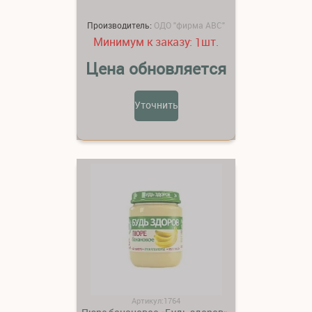
Производитель:
ОДО "фирма АВС"
Минимум к заказу:
шт.
1
Цена обновляется
Уточнить
Артикул:1764