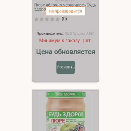
Пюре яблочно-черничное «Будь
здоров»
Не производится
(0)
Производитель:
ОДО "фирма АВС"
Минимум к заказу:
шт.
1
Цена обновляется
Уточнить