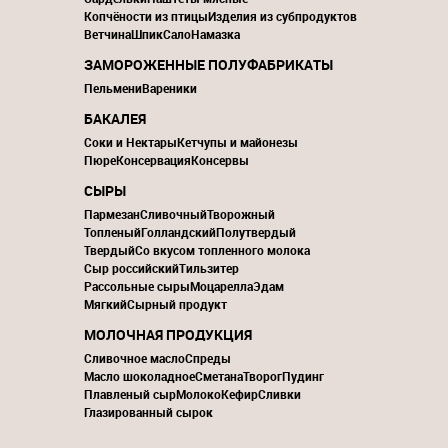
Копчёности из птицы
Изделия из субпродуктов
Ветчина
Шпик
Сало
Намазка
ЗАМОРОЖЕННЫЕ ПОЛУФАБРИКАТЫ
Пельмени
Вареники
БАКАЛЕЯ
Соки и Нектары
Кетчупы и майонезы
Пюре
Консервация
Консервы
СЫРЫ
Пармезан
Сливочный
Творожный
Топленый
Голландский
Полутвердый
Твердый
Со вкусом топленного молока
Сыр российский
Тильзитер
Рассольные сыры
Моцарелла
Эдам
Мягкий
Сырный продукт
МОЛОЧНАЯ ПРОДУКЦИЯ
Сливочное масло
Спреды
Масло шоколадное
Сметана
Творог
Пудинг
Плавленый сыр
Молоко
Кефир
Сливки
Глазированный сырок