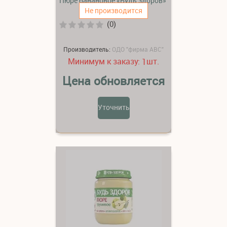
Пюре банановое «Будь здоров»
Не производится
(0)
Производитель:
ОДО "фирма АВС"
Минимум к заказу:
шт.
1
Цена обновляется
Уточнить