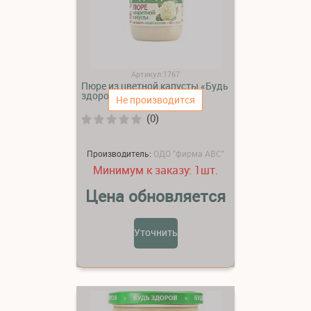
Артикул:1767
Пюре из цветной капусты «Будь
здоров»
Не производится
(0)
Производитель:
ОДО "фирма АВС"
Минимум к заказу:
шт.
1
Цена обновляется
Уточнить