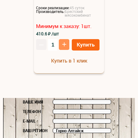
Сроки реализации:
45 суток
Производитель:
Брестский
мясокомбинат
Минимум к заказу:
1
шт.
410.6
₽
/шт
–
+
Купить
Купить в 1 клик
ВАШЕ ИМЯ
ТЕЛЕФОН
E-MAIL
ВАШ РЕГИОН