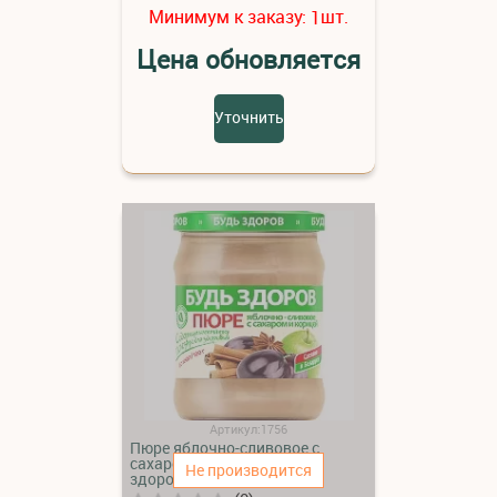
Минимум к заказу:
шт.
1
Цена обновляется
Уточнить
Артикул:1756
Пюре яблочно-сливовое с
сахаром и корицей «Будь
Не производится
здоров»