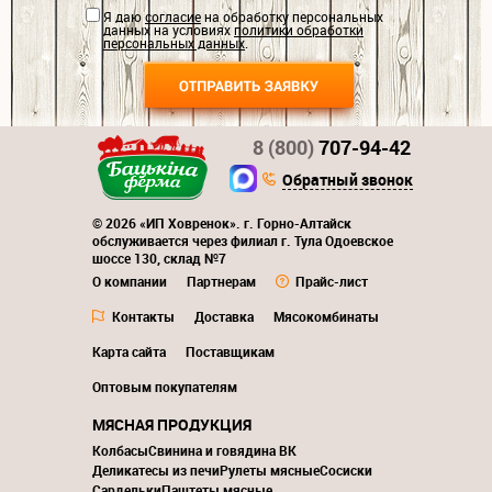
Я даю
согласие
на обработку персональных
данных на условиях
политики обработки
персональных данных
.
8 (800)
707-94-42
Обратный звонок
© 2026 «ИП Ховренок». г. Горно-Алтайск
обслуживается через филиал г. Тула Одоевское
шоссе 130, склад №7
О компании
Партнерам
Прайс-лист
Контакты
Доставка
Мясокомбинаты
Карта сайта
Поставщикам
Оптовым покупателям
МЯСНАЯ ПРОДУКЦИЯ
Колбасы
Свинина и говядина ВК
Деликатесы из печи
Рулеты мясные
Сосиски
Сардельки
Паштеты мясные