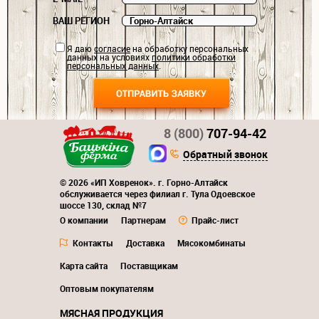
ВАШ РЕГИОН
Я даю
согласие
на обработку персональных
данных на условиях
политики обработки
персональных данных
.
8 (800)
707-94-42
Обратный звонок
© 2026 «ИП Ховренок». г. Горно-Алтайск
обслуживается через филиал г. Тула Одоевское
шоссе 130, склад №7
О компании
Партнерам
Прайс-лист
Контакты
Доставка
Мясокомбинаты
Карта сайта
Поставщикам
Оптовым покупателям
МЯСНАЯ ПРОДУКЦИЯ