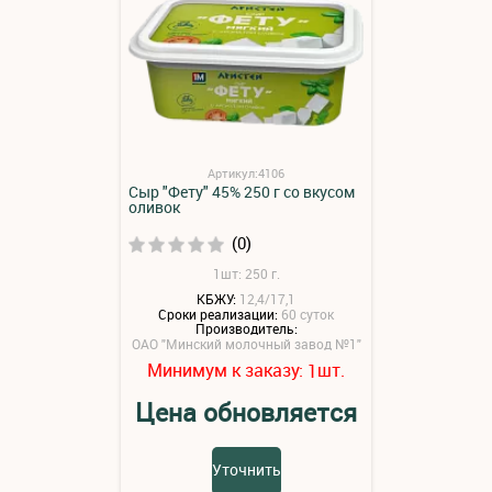
Артикул:4106
Сыр "Фету" 45% 250 г со вкусом
оливок
(0)
1шт: 250 г.
КБЖУ:
12,4/17,1
Сроки реализации:
60 суток
Производитель:
ОАО "Минский молочный завод №1"
Минимум к заказу:
шт.
1
Цена обновляется
Уточнить