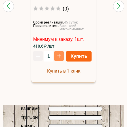
(0)
Сроки реализации:
45 суток
Производитель:
Брестский
мясокомбинат
Минимум к заказу:
1
шт.
410.6
₽
/шт
–
+
Купить
Купить в 1 клик
ВАШЕ ИМЯ
ТЕЛЕФОН
E-MAIL