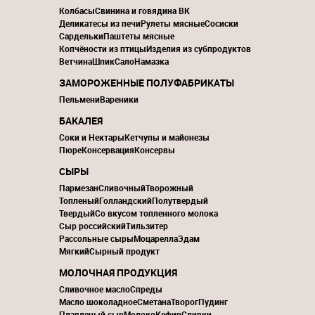
Колбасы
Свинина и говядина ВК
Деликатесы из печи
Рулеты мясные
Сосиски
Сардельки
Паштеты мясные
Копчёности из птицы
Изделия из субпродуктов
Ветчина
Шпик
Сало
Намазка
ЗАМОРОЖЕННЫЕ ПОЛУФАБРИКАТЫ
Пельмени
Вареники
БАКАЛЕЯ
Соки и Нектары
Кетчупы и майонезы
Пюре
Консервация
Консервы
СЫРЫ
Пармезан
Сливочный
Творожный
Топленый
Голландский
Полутвердый
Твердый
Со вкусом топленного молока
Сыр российский
Тильзитер
Рассольные сыры
Моцарелла
Эдам
Мягкий
Сырный продукт
МОЛОЧНАЯ ПРОДУКЦИЯ
Сливочное масло
Спреды
Масло шоколадное
Сметана
Творог
Пудинг
Плавленый сыр
Молоко
Кефир
Сливки