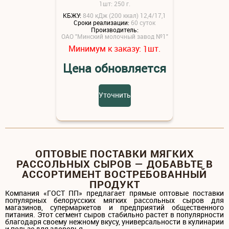
1шт: 250 г.
КБЖУ:
840 кДж (200 ккал) 12,4/17,1
Сроки реализации:
60 суток
Производитель:
ОАО "Минский молочный завод №1"
Минимум к заказу:
шт.
1
Цена обновляется
Уточнить
ОПТОВЫЕ ПОСТАВКИ МЯГКИХ
РАССОЛЬНЫХ СЫРОВ — ДОБАВЬТЕ В
АССОРТИМЕНТ ВОСТРЕБОВАННЫЙ
ПРОДУКТ
Компания «ГОСТ ПП» предлагает прямые оптовые поставки
популярных белорусских мягких рассольных сыров для
магазинов, супермаркетов и предприятий общественного
питания. Этот сегмент сыров стабильно растет в популярности
благодаря своему нежному вкусу, универсальности в кулинарии
и пользе для здоровья.