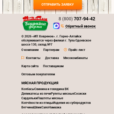
8 (800)
707-94-42
Обратный звонок
© 2026 «ИП Ховренок». г. Горно-Алтайск
обслуживается через филиал г. Тула Одоевское
шоссе 130, склад №7
О компании
Партнерам
Прайс-лист
Контакты
Доставка
Мясокомбинаты
Карта сайта
Поставщикам
Оптовым покупателям
МЯСНАЯ ПРОДУКЦИЯ
Колбасы
Свинина и говядина ВК
Деликатесы из печи
Рулеты мясные
Сосиски
Сардельки
Паштеты мясные
Копчёности из птицы
Изделия из субпродуктов
Ветчина
Шпик
Сало
Намазка