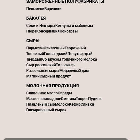
ЗАМОРОЖЕННЫЕ ПОЛУФАБРИКАТЫ
Пельмени
Вареники
БАКАЛЕЯ
Соки и Нектары
Кетчупы и майонезы
Пюре
Консервация
Консервы
СЫРЫ
Пармезан
Сливочный
Творожный
Топленый
Голландский
Полутвердый
Твердый
Со вкусом топленного молока
Сыр российский
Тильзитер
Рассольные сыры
Моцарелла
Эдам
Мягкий
Сырный продукт
МОЛОЧНАЯ ПРОДУКЦИЯ
Сливочное масло
Спреды
Масло шоколадное
Сметана
Творог
Пудинг
Плавленый сыр
Молоко
Кефир
Сливки
Глазированный сырок