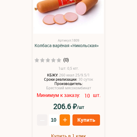
Артикул:1809
Колбаса варёная «Никольская»
(0)
1шт: 0,5 кгг.
КБЖУ:
260 ккал 25/9.5/1
Сроки реализации:
30 суток
Производитель:
Брестский мясокомбинат
Минимум к заказу:
шт.
10
₽
206.6
/шт
–
+
Купить
Купить в 1 клик