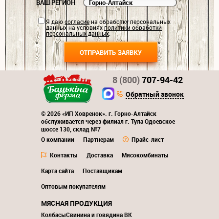
ВАШ РЕГИОН
Я даю
согласие
на обработку персональных
данных на условиях
политики обработки
персональных данных
.
8 (800)
707-94-42
Обратный звонок
© 2026 «ИП Ховренок». г. Горно-Алтайск
обслуживается через филиал г. Тула Одоевское
шоссе 130, склад №7
О компании
Партнерам
Прайс-лист
Контакты
Доставка
Мясокомбинаты
Карта сайта
Поставщикам
Оптовым покупателям
МЯСНАЯ ПРОДУКЦИЯ
Колбасы
Свинина и говядина ВК