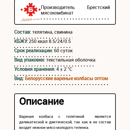
Производитель
Брестский
мясокомбинат
Состав:
телятина, свинина
КБЖУ:
250 ккал 8.5/24/0.5
Срок реализации:
60 суток
Вид упаковки:
текстильная оболочка
Условия хранения:
4 ± 2 °С
Вид:
Белорусские вареные колбасы оптом
Описание
Вареная колбаса с телятиной является
деликатесной и диетической, так как в ее состав
входит нежное мясо молодого теленка.