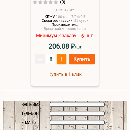
(0)
1шт: 0,7 кгг.
КБЖУ:
180 ккал 7/14/2.5
Сроки реализации:
25 суток
Производитель:
Брестский мясокомбинат
Минимум к заказу:
шт.
6
₽
206.08
/шт
–
+
Купить
Купить в 1 клик
ВАШЕ ИМЯ
ТЕЛЕФОН
E-MAIL