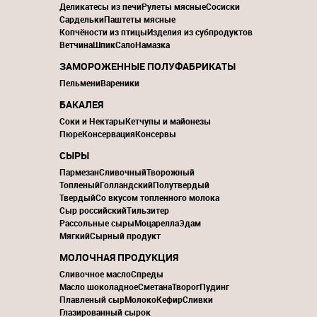
Деликатесы из печи
Рулеты мясные
Сосиски
Сардельки
Паштеты мясные
Копчёности из птицы
Изделия из субпродуктов
Ветчина
Шпик
Сало
Намазка
ЗАМОРОЖЕННЫЕ ПОЛУФАБРИКАТЫ
Пельмени
Вареники
БАКАЛЕЯ
Соки и Нектары
Кетчупы и майонезы
Пюре
Консервация
Консервы
СЫРЫ
Пармезан
Сливочный
Творожный
Топленый
Голландский
Полутвердый
Твердый
Со вкусом топленного молока
Сыр российский
Тильзитер
Рассольные сыры
Моцарелла
Эдам
Мягкий
Сырный продукт
МОЛОЧНАЯ ПРОДУКЦИЯ
Сливочное масло
Спреды
Масло шоколадное
Сметана
Творог
Пудинг
Плавленый сыр
Молоко
Кефир
Сливки
Глазированный сырок