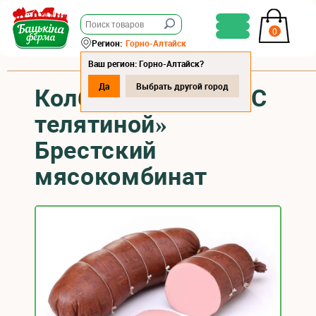
0
Регион:
Горно-Алтайск
Ваш регион: Горно-Алтайск?
Да
Выбрать другой город
Колбаса варёная «С
телятиной»
Брестский
мясокомбинат