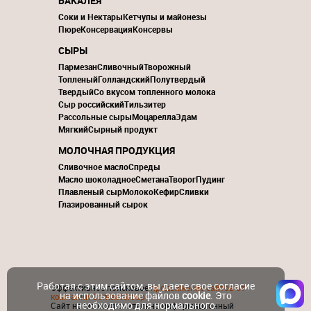
БАКАЛЕЯ
Соки и Нектары
Кетчупы и майонезы
Пюре
Консервация
Консервы
СЫРЫ
Пармезан
Сливочный
Творожный
Топленый
Голландский
Полутвердый
Твердый
Со вкусом топленного молока
Сыр российский
Тильзитер
Рассольные сыры
Моцарелла
Эдам
Мягкий
Сырный продукт
МОЛОЧНАЯ ПРОДУКЦИЯ
Сливочное масло
Спреды
Масло шоколадное
Сметана
Творог
Пудинг
Плавленый сыр
Молоко
Кефир
Сливки
Глазированный сырок
Работая с этим сайтом, вы даете свое согласие
Эффективное поисковое
продвижение сайтов от
на использование файлов
cookie
. Это
компании ContactGroup
необходимо для нормального
Сайт носит исключительно информационный