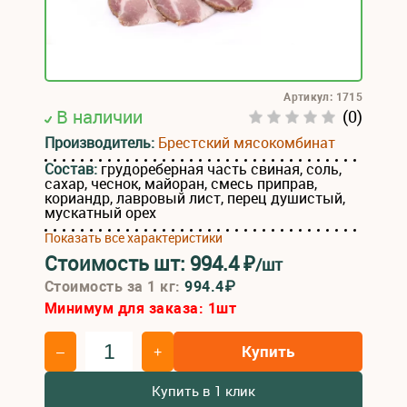
Артикул: 1715
В наличии
(0)
Производитель:
Брестский мясокомбинат
Состав:
грудореберная часть свиная, соль,
сахар, чеснок, майоран, смесь приправ,
кориандр, лавровый лист, перец душистый,
мускатный орех
Показать все характеристики
Стоимость шт:
994.4
₽
/шт
Стоимость за 1 кг:
994.4₽
Минимум для заказа:
1
шт
Купить
–
+
Купить в 1 клик