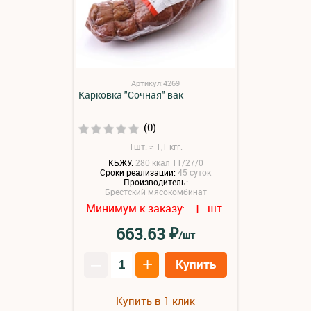
Артикул:4269
Карковка "Сочная" вак
(0)
1шт: ≈ 1,1 кгг.
КБЖУ:
280 ккал 11/27/0
Сроки реализации:
45 суток
Производитель:
Брестский мясокомбинат
Минимум к заказу:
шт.
1
₽
663.63
/шт
–
+
Купить
Купить в 1 клик