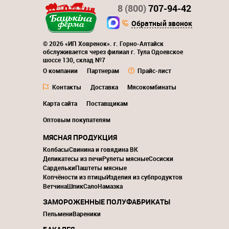
8 (800)
707-94-42
Обратный звонок
© 2026 «ИП Ховренок». г. Горно-Алтайск
обслуживается через филиал г. Тула Одоевское
шоссе 130, склад №7
О компании
Партнерам
Прайс-лист
Контакты
Доставка
Мясокомбинаты
Карта сайта
Поставщикам
Оптовым покупателям
МЯСНАЯ ПРОДУКЦИЯ
Колбасы
Свинина и говядина ВК
Деликатесы из печи
Рулеты мясные
Сосиски
Сардельки
Паштеты мясные
Копчёности из птицы
Изделия из субпродуктов
Ветчина
Шпик
Сало
Намазка
ЗАМОРОЖЕННЫЕ ПОЛУФАБРИКАТЫ
Пельмени
Вареники