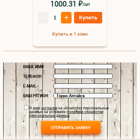
₽
1000.31
/шт
–
+
Купить
Купить в 1 клик
ВАШЕ ИМЯ
ТЕЛЕФОН
E-MAIL
ВАШ РЕГИОН
Я даю
согласие
на обработку персональных
данных на условиях
политики обработки
персональных данных
.