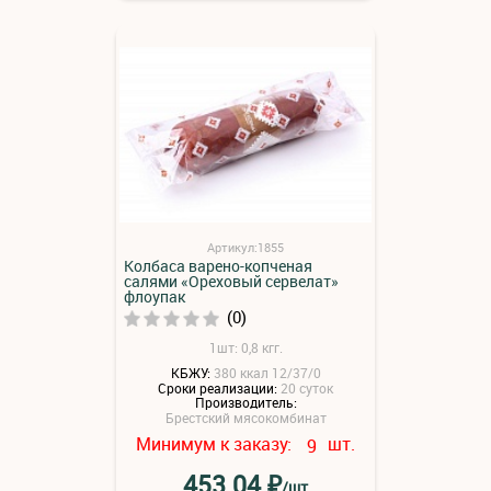
Артикул:1855
Колбаса варено-копченая
салями «Ореховый сервелат»
флоупак
(0)
1шт: 0,8 кгг.
КБЖУ:
380 ккал 12/37/0
Сроки реализации:
20 суток
Производитель:
Брестский мясокомбинат
Минимум к заказу:
шт.
9
₽
453.04
/шт