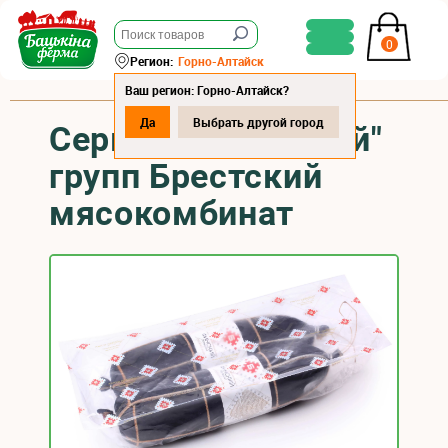
0
Регион:
Горно-Алтайск
Ваш регион: Горно-Алтайск?
Да
Выбрать другой город
Сервелат "Финский"
групп Брестский
мясокомбинат