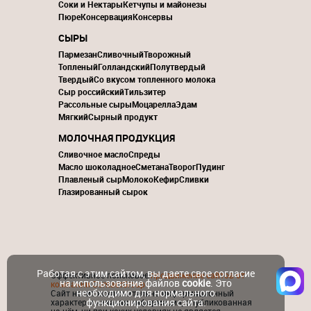
Соки и Нектары
Кетчупы и майонезы
Пюре
Консервация
Консервы
СЫРЫ
Пармезан
Сливочный
Творожный
Топленый
Голландский
Полутвердый
Твердый
Со вкусом топленного молока
Сыр российский
Тильзитер
Рассольные сыры
Моцарелла
Эдам
Мягкий
Сырный продукт
МОЛОЧНАЯ ПРОДУКЦИЯ
Сливочное масло
Спреды
Масло шоколадное
Сметана
Творог
Пудинг
Плавленый сыр
Молоко
Кефир
Сливки
Глазированный сырок
Работая с этим сайтом, вы даете свое согласие
Эффективное поисковое
продвижение сайтов от
на использование файлов
cookie
. Это
компании ContactGroup
необходимо для нормального
Сайт носит исключительно информационный
функционирования сайта.
характер и никакая информация, опубликованная