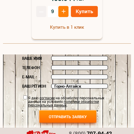
–
+
Купить
Купить в 1 клик
ВАШЕ ИМЯ
ТЕЛЕФОН
E-MAIL
ВАШ РЕГИОН
Я даю
согласие
на обработку персональных
данных на условиях
политики обработки
персональных данных
.
8 (800)
707-94-42