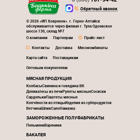
Обратный звонок
© 2026 «ИП Ховренок». г. Горно-Алтайск
обслуживается через филиал г. Тула Одоевское
шоссе 130, склад №7
О компании
Партнерам
Прайс-лист
Контакты
Доставка
Мясокомбинаты
Карта сайта
Поставщикам
Оптовым покупателям
МЯСНАЯ ПРОДУКЦИЯ
Колбасы
Свинина и говядина ВК
Деликатесы из печи
Рулеты мясные
Сосиски
Сардельки
Паштеты мясные
Копчёности из птицы
Изделия из субпродуктов
Ветчина
Шпик
Сало
Намазка
ЗАМОРОЖЕННЫЕ ПОЛУФАБРИКАТЫ
Пельмени
Вареники
БАКАЛЕЯ