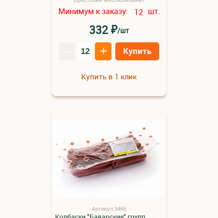
Минимум к заказу:
шт.
12
₽
332
/шт
–
+
Купить
Купить в 1 клик
Артикул:3466
Колбаски "Баварские" групп