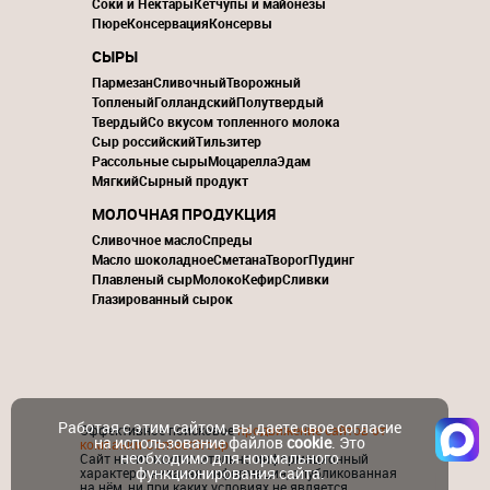
Соки и Нектары
Кетчупы и майонезы
Пюре
Консервация
Консервы
СЫРЫ
Пармезан
Сливочный
Творожный
Топленый
Голландский
Полутвердый
Твердый
Со вкусом топленного молока
Сыр российский
Тильзитер
Рассольные сыры
Моцарелла
Эдам
Мягкий
Сырный продукт
МОЛОЧНАЯ ПРОДУКЦИЯ
Сливочное масло
Спреды
Масло шоколадное
Сметана
Творог
Пудинг
Плавленый сыр
Молоко
Кефир
Сливки
Глазированный сырок
Работая с этим сайтом, вы даете свое согласие
Эффективное поисковое
продвижение сайтов от
на использование файлов
cookie
. Это
компании ContactGroup
необходимо для нормального
Сайт носит исключительно информационный
функционирования сайта.
характер и никакая информация, опубликованная
на нём, ни при каких условиях не является