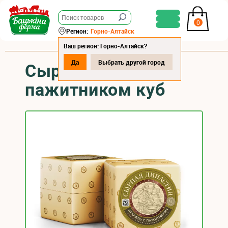
0
Регион:
Горно-Алтайск
Ваш регион: Горно-Алтайск?
Да
Выбрать другой город
Сыр "Арамель" с
пажитником куб