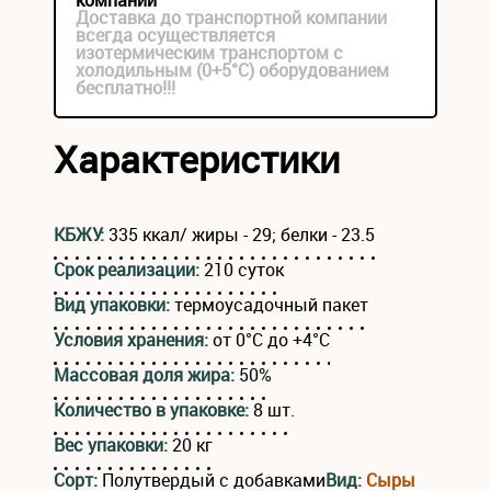
компании
Доставка до транспортной компании
всегда осуществляется
изотермическим транспортом с
холодильным (0+5°С) оборудованием
бесплатно!!!
Характеристики
КБЖУ:
335 ккал/ жиры - 29; белки - 23.5
Срок реализации:
210 суток
Вид упаковки:
термоусадочный пакет
Условия хранения:
от 0°C до +4°C
Массовая доля жира:
50%
Количество в упаковке:
8 шт.
Вес упаковки:
20 кг
Сорт:
Полутвердый с добавками
Вид:
Сыры