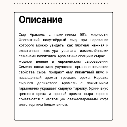
Описание
Сыр Арамель с пажитником 50% жирности.
Элегантный полутвёрдый сыр, при нарезании
которого можно увидеть, как плотная, нежная и
эластичная текстура усыпана измельчёнными
семенами пажитника. Ароматные специи в сырах –
модное веяние в европейском сыроварении.
Семена пажитника улучшают органолептические
свойства сыра, придают ему пикантный вкус и
насыщенный аромат грецкого ореха. Нарезка
сырного деликатеса Арамель с пажитником
гармонично украшает сырную тарелку. Яркий вкус
грецкого ореха и пряный аромат сыра хорошо
сочетаются с настоящим свежесваренным кофе
или с терпким белым вином.