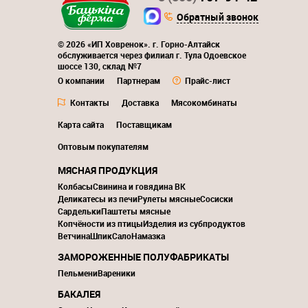
Обратный звонок
© 2026 «ИП Ховренок». г. Горно-Алтайск
обслуживается через филиал г. Тула Одоевское
шоссе 130, склад №7
О компании
Партнерам
Прайс-лист
Контакты
Доставка
Мясокомбинаты
Карта сайта
Поставщикам
Оптовым покупателям
МЯСНАЯ ПРОДУКЦИЯ
Колбасы
Свинина и говядина ВК
Деликатесы из печи
Рулеты мясные
Сосиски
Сардельки
Паштеты мясные
Копчёности из птицы
Изделия из субпродуктов
Ветчина
Шпик
Сало
Намазка
ЗАМОРОЖЕННЫЕ ПОЛУФАБРИКАТЫ
Пельмени
Вареники
БАКАЛЕЯ