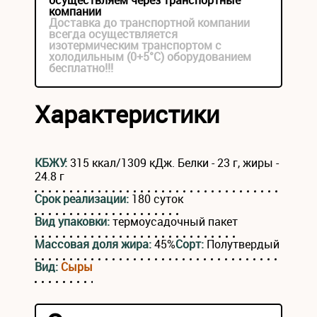
осуществляем через транспортные
компании
Доставка до транспортной компании
всегда осуществляется
изотермическим транспортом с
холодильным (0+5°С) оборудованием
бесплатно!!!
Характеристики
КБЖУ:
315 ккал/1309 кДж. Белки - 23 г, жиры -
24.8 г
Срок реализации:
180 суток
Вид упаковки:
термоусадочный пакет
Массовая доля жира:
45%
Сорт:
Полутвердый
Вид:
Сыры