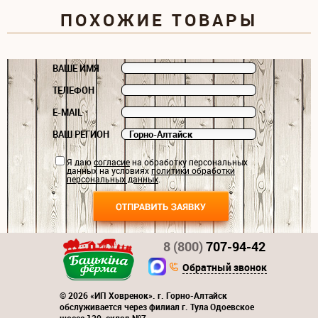
ПОХОЖИЕ ТОВАРЫ
ВАШЕ ИМЯ
ТЕЛЕФОН
E-MAIL
ВАШ РЕГИОН
Я даю
согласие
на обработку персональных
данных на условиях
политики обработки
персональных данных
.
8 (800)
707-94-42
Обратный звонок
© 2026 «ИП Ховренок». г. Горно-Алтайск
обслуживается через филиал г. Тула Одоевское