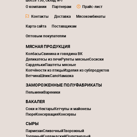
шоссе 130, склад №7
О компании
Партнерам
Прайс-лист
Контакты
Доставка
Мясокомбинаты
Карта сайта
Поставщикам
Оптовым покупателям
МЯСНАЯ ПРОДУКЦИЯ
Колбасы
Свинина и говядина ВК
Деликатесы из печи
Рулеты мясные
Сосиски
Сардельки
Паштеты мясные
Копчёности из птицы
Изделия из субпродуктов
Ветчина
Шпик
Сало
Намазка
ЗАМОРОЖЕННЫЕ ПОЛУФАБРИКАТЫ
Пельмени
Вареники
БАКАЛЕЯ
Соки и Нектары
Кетчупы и майонезы
Пюре
Консервация
Консервы
СЫРЫ
Пармезан
Сливочный
Творожный
Топленый
Голландский
Полутвердый