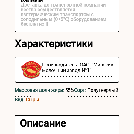
компании
Доставка до транспортной компании
всегда осуществляется
изотермическим транспортом с
холодильным (0+5°С) оборудованием
бесплатно!!!
Характеристики
Производитель ОАО "Минский
молочный завод №1"
Массовая доля жира:
55%
Сорт:
Полутвердый
Вид:
Сыры
Описание