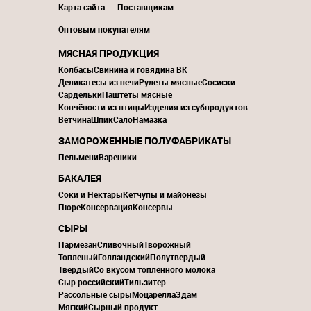
Карта сайта
Поставщикам
Оптовым покупателям
МЯСНАЯ ПРОДУКЦИЯ
Колбасы
Свинина и говядина ВК
Деликатесы из печи
Рулеты мясные
Сосиски
Сардельки
Паштеты мясные
Копчёности из птицы
Изделия из субпродуктов
Ветчина
Шпик
Сало
Намазка
ЗАМОРОЖЕННЫЕ ПОЛУФАБРИКАТЫ
Пельмени
Вареники
БАКАЛЕЯ
Соки и Нектары
Кетчупы и майонезы
Пюре
Консервация
Консервы
СЫРЫ
Пармезан
Сливочный
Творожный
Топленый
Голландский
Полутвердый
Твердый
Со вкусом топленного молока
Сыр российский
Тильзитер
Рассольные сыры
Моцарелла
Эдам
Мягкий
Сырный продукт