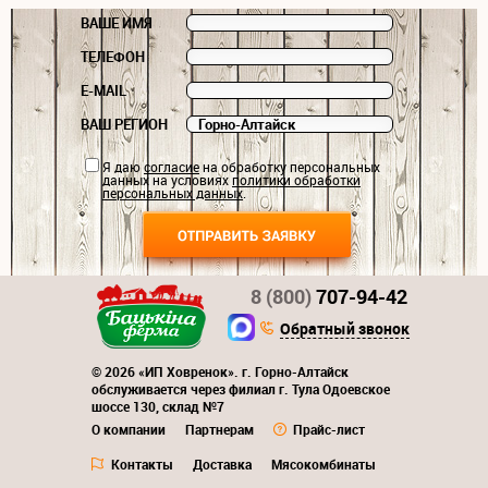
ВАШЕ ИМЯ
ТЕЛЕФОН
E-MAIL
ВАШ РЕГИОН
Я даю
согласие
на обработку персональных
данных на условиях
политики обработки
персональных данных
.
8 (800)
707-94-42
Обратный звонок
© 2026 «ИП Ховренок». г. Горно-Алтайск
обслуживается через филиал г. Тула Одоевское
шоссе 130, склад №7
О компании
Партнерам
Прайс-лист
Контакты
Доставка
Мясокомбинаты