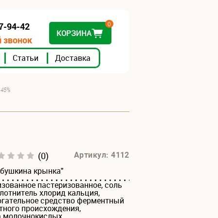
0
07-94-42
КОРЗИНА
 звонок
Статьи
Доставка
 45%
(0)
Артикул: 4112
абушкина крынка"
зованное пастеризованное, соль
лотнитель хлорид кальция,
огательное средство ферментный
тного происхождения,
а молочнокислых