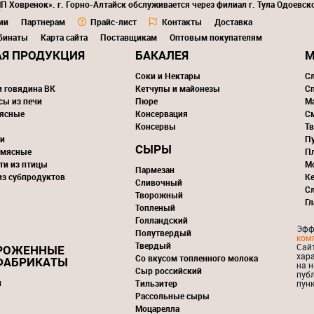
П Ховренок». г. Горно-Алтайск обслуживается через филиал г. Тула Одоевск
7
ии
Партнерам
Прайс-лист
Контакты
Доставка
бинаты
Карта сайта
Поставщикам
Оптовым покупателям
Я ПРОДУКЦИЯ
БАКАЛЕЯ
М
Соки и Нектары
С
и говядина ВК
Кетчупы и майонезы
С
сы из печи
Пюре
М
ясные
Консервация
С
Консервы
Тв
и
П
СЫРЫ
 мясные
П
ти из птицы
М
Пармезан
из субпродуктов
К
Сливочный
С
Творожный
Г
Топленый
Голландский
Эфф
Полутвердый
ком
Твердый
Сай
РОЖЕННЫЕ
хар
Со вкусом топленного молока
ФАБРИКАТЫ
на н
Сыр российский
пуб
и
Тильзитер
пунк
Рассольные сыры
Моцарелла