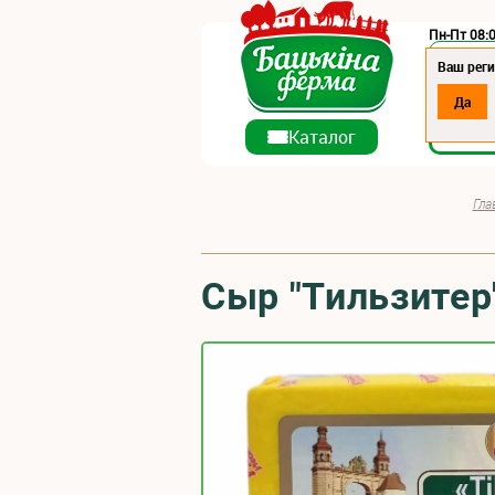
Пн-Пт 08:0
Регион:
Ваш реги
Да
О ко
Каталог
Гла
Сыр "Тильзитер