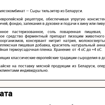
 мясокомбинат — Сыры тильзитер из Беларуси.
европейской рецептуре, обеспечивая упругую консисте
чей, фондю, запекания в духовке и подачи к вину или пиву
нное пастеризованное, соль поваренная пищевая, 
ное средство ферментный препарат лизоцим животного
оорганизмов, консервант нитрит натрия, молокосвер
плексная пищевая добавка, краситель натуральный аннат
ная термоусадочная пленка. Хранение: от -4 оС до +4 оС.
нящих классические европейские традиции сыроделия в д
айске на поставку мясной продукции из Беларуси, опе
 клиентами индивидуально.
ата