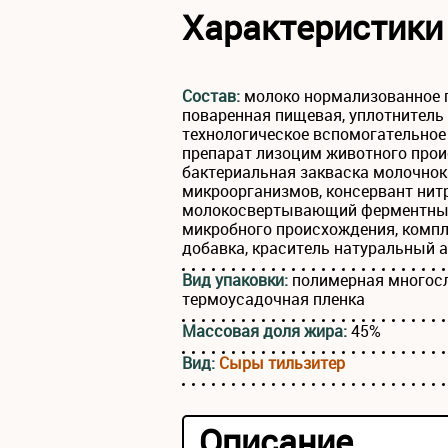
Характеристики
Состав:
молоко нормализованное п
поваренная пищевая, уплотнитель 
технологическое вспомогательно
препарат лизоцим животного прои
бактериальная закваска молочно
микроорганизмов, консервант нитр
молокосвертывающий ферментны
микробного происхождения, комп
добавка, краситель натуральный 
Вид упаковки:
полимерная многос
термоусадочная пленка
Массовая доля жира:
45%
Вид:
Сыры тильзитер
Описание