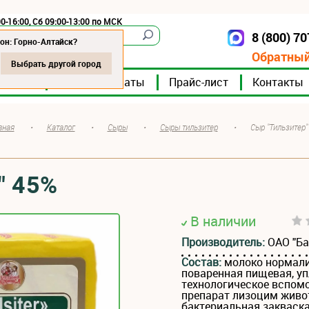
0-16:00, Сб 09:00-13:00 по МСК
8 (800) 7
Горно-Алтайск
он: Горно-Алтайск?
Обратный
Выбрать другой город
мпании
Мясокомбинаты
Прайс-лист
Контакты
вная
•
Каталог
•
Сыры
•
Сыры тильзитер
•
Сыр "Тильзитер"
" 45%
В наличии
Производитель:
ОАО "Б
Состав:
молоко нормали
поваренная пищевая, уп
технологическое вспом
препарат лизоцим живо
бактериальная закваск