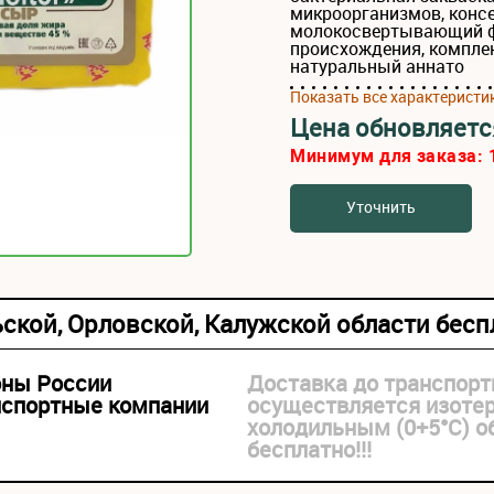
микроорганизмов, консе
молокосвертывающий ф
происхождения, компле
натуральный аннато
Показать все характеристи
Цена обновляетс
Минимум для заказа:
Уточнить
ьской, Орловской, Калужской области бес
оны России
Доставка до транспорт
нспортные компании
осуществляется изоте
холодильным (0+5°С) 
бесплатно!!!