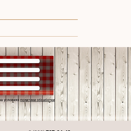
на условиях
политики обработки