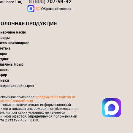
8 (800)
707-94-42
ое шоссе 130,
Обратный звонок
ОЛОЧНАЯ ПРОДУКЦИЯ
ливочное масло
преды
асло шоколадное
метана
орог
удинг
лавленый сыр
олоко
ефир
ливки
лазированный сырок
ективное поисковое
продвижение сайтов от
пании ContactGroup
т носит исключительно информационный
актер и никакая информация, опубликованная
ём, ни при каких условиях не является
личной офертой, определяемой положениями
та 2 статьи 437 ГК РФ.