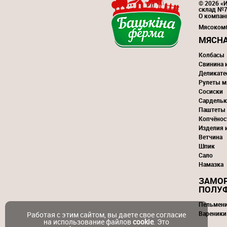
© 2026 «И
склад №
О компан
Мясоком
МЯСНА
Колбасы
Свинина 
Деликате
Рулеты м
Сосиски
Сардельк
Паштеты
Копчёнос
Изделия 
Ветчина
Шпик
Сало
Намазка
ЗАМО
ПОЛУ
Пельмен
Вареники
Работая с этим сайтом, вы даете свое согласие
на использование файлов
cookie
. Это