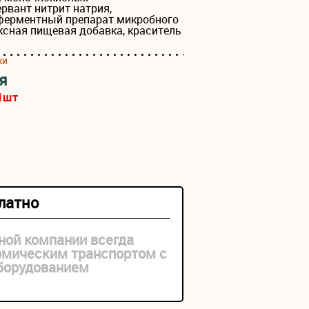
рвант нитрит натрия,
ерментный препарат микробного
ксная пищевая добавка, краситель
ки
я
1
шт
платно
ной компании всегда
рмическим транспортом с
оборудованием