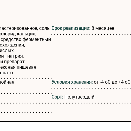
астеризованное, соль
Срок реализации:
8 месяцев
хлорид кальция,
е средство ферментный
схождения,
кислых
ит натрия,
й препарат
лексная пищевая
аннато
лойная
Условия хранения:
от -4 оС до +4 оС
Сорт:
Полутвердый